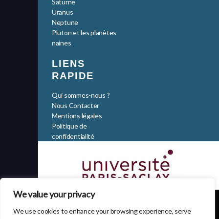
Saturne
Uranus
Neptune
Pluton et les planètes
naines
LIENS
RAPIDE
Qui sommes-nous ?
Nous Contacter
Mentions légales
Politique de
confidentialité
We value your privacy
L'Université Paris-Saclay est membre des
réseaux LERU, CESAER et EUA
We use cookies to enhance your browsing experience, serve
Tous droits de reproduction et de diffusion