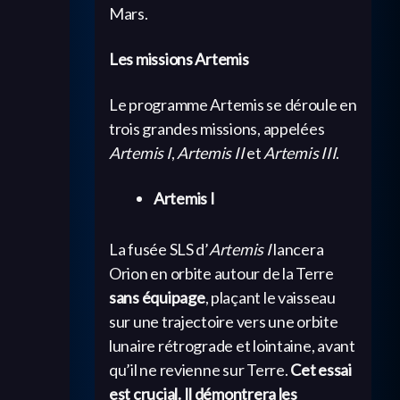
Mars.
Les missions Artemis
Le programme Artemis se déroule en
trois grandes missions, appelées
Artemis I
,
Artemis II
et
Artemis III
.
Artemis I
La fusée SLS d’
Artemis I
lancera
Orion en orbite autour de la Terre
sans équipage
, plaçant le vaisseau
sur une trajectoire vers une orbite
lunaire rétrograde et lointaine, avant
qu’il ne revienne sur Terre.
Cet essai
est crucial.
Il démontrera les